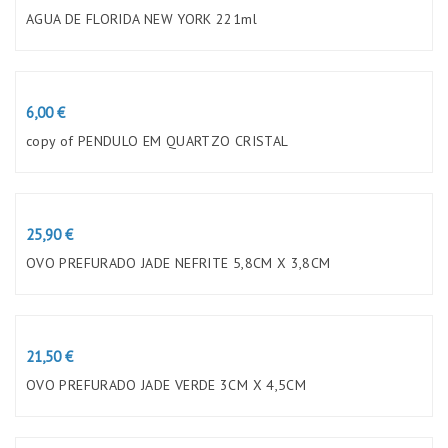
AGUA DE FLORIDA NEW YORK 221ml
Preço
6,00 €
copy of PENDULO EM QUARTZO CRISTAL
Preço
25,90 €
OVO PREFURADO JADE NEFRITE 5,8CM X 3,8CM
Preço
21,50 €
OVO PREFURADO JADE VERDE 3CM X 4,5CM