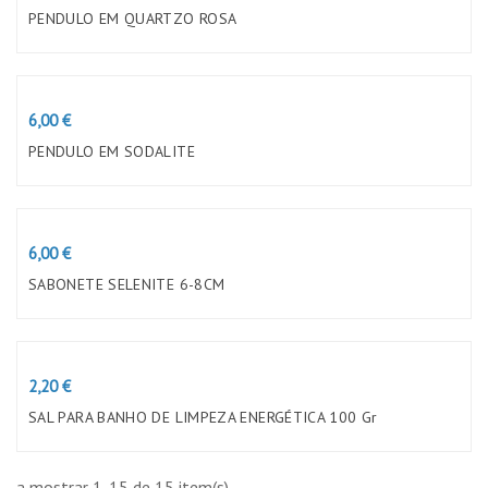
PENDULO EM QUARTZO ROSA
Preço
6,00 €
PENDULO EM SODALITE
Preço
6,00 €
SABONETE SELENITE 6-8CM
Preço
2,20 €
SAL PARA BANHO DE LIMPEZA ENERGÉTICA 100 Gr
a mostrar 1-15 de 15 item(s)