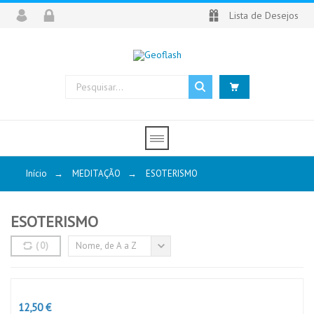
Lista de Desejos
Início
→
MEDITAÇÃO
→
ESOTERISMO
ESOTERISMO
(
0
)
Nome, de A a Z
Preço
12,50 €