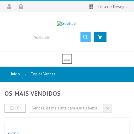
Lista de Desejos
Início
→
Top de Vendas
OS MAIS VENDIDOS
(
0
)
Vendas, da mais alta para a mais baixa
Preço