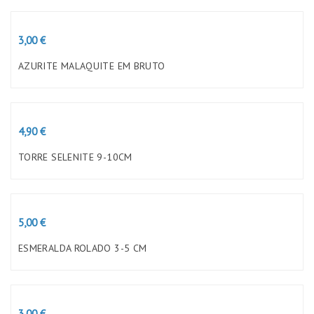
Preço
3,00 €
AZURITE MALAQUITE EM BRUTO
Preço
4,90 €
TORRE SELENITE 9-10CM
Preço
5,00 €
ESMERALDA ROLADO 3-5 CM
Preço
3,00 €