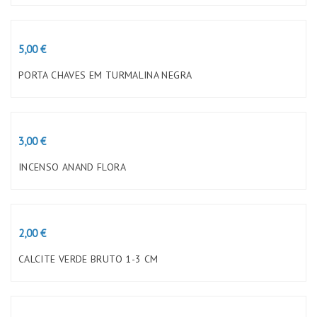
Preço
5,00 €
PORTA CHAVES EM TURMALINA NEGRA
Preço
3,00 €
INCENSO ANAND FLORA
Preço
2,00 €
CALCITE VERDE BRUTO 1-3 CM