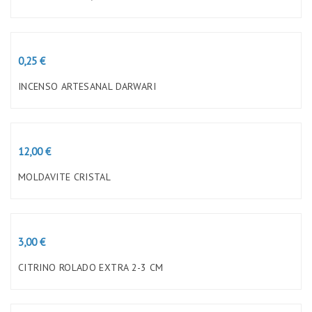
Preço
0,25 €
INCENSO ARTESANAL DARWARI
Preço
12,00 €
MOLDAVITE CRISTAL
Preço
3,00 €
CITRINO ROLADO EXTRA 2-3 CM