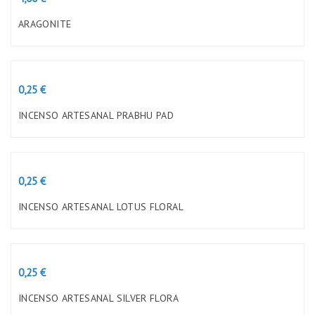
ARAGONITE
Preço
0,25 €
INCENSO ARTESANAL PRABHU PAD
Preço
0,25 €
INCENSO ARTESANAL LOTUS FLORAL
Preço
0,25 €
INCENSO ARTESANAL SILVER FLORA