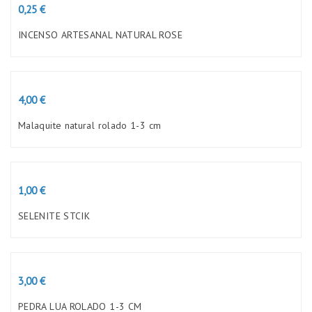
Preço
0,25 €
INCENSO ARTESANAL NATURAL ROSE
Preço
4,00 €
Malaquite natural rolado 1-3 cm
Preço
1,00 €
SELENITE STCIK
Preço
3,00 €
PEDRA LUA ROLADO 1-3 CM