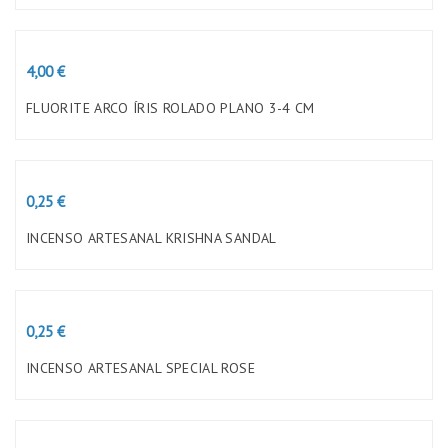
Preço
4,00 €
FLUORITE ARCO ÍRIS ROLADO PLANO 3-4 CM
Preço
0,25 €
INCENSO ARTESANAL KRISHNA SANDAL
Preço
0,25 €
INCENSO ARTESANAL SPECIAL ROSE