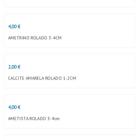
Preço
4,00 €
AMETRINO ROLADO 3-4CM
Preço
2,00 €
CALCITE AMARELA ROLADO 1-2CM
Preço
4,00 €
AMETISTA ROLADO 3-4cm