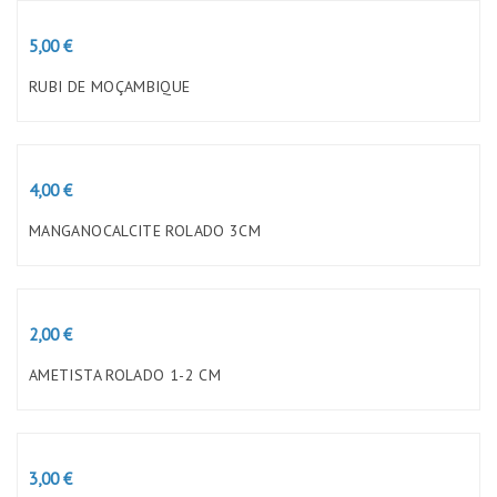
Preço
5,00 €
RUBI DE MOÇAMBIQUE
Preço
4,00 €
MANGANOCALCITE ROLADO 3CM
Preço
2,00 €
AMETISTA ROLADO 1-2 CM
Preço
3,00 €