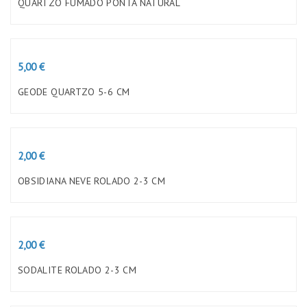
QUARTZO FUMADO PONTA NATURAL
Preço
5,00 €
GEODE QUARTZO 5-6 CM
Preço
2,00 €
OBSIDIANA NEVE ROLADO 2-3 CM
Preço
2,00 €
SODALITE ROLADO 2-3 CM