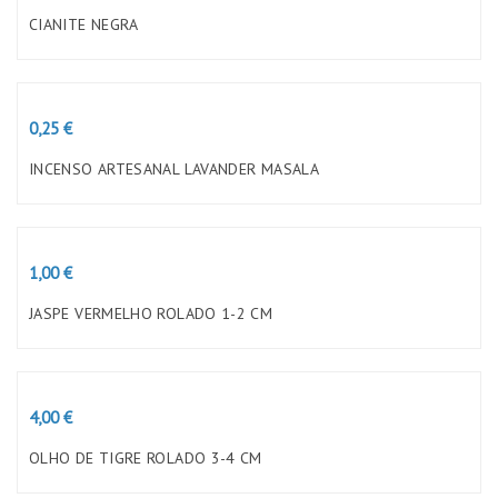
CIANITE NEGRA
Preço
0,25 €
INCENSO ARTESANAL LAVANDER MASALA
Preço
1,00 €
JASPE VERMELHO ROLADO 1-2 CM
Preço
4,00 €
OLHO DE TIGRE ROLADO 3-4 CM