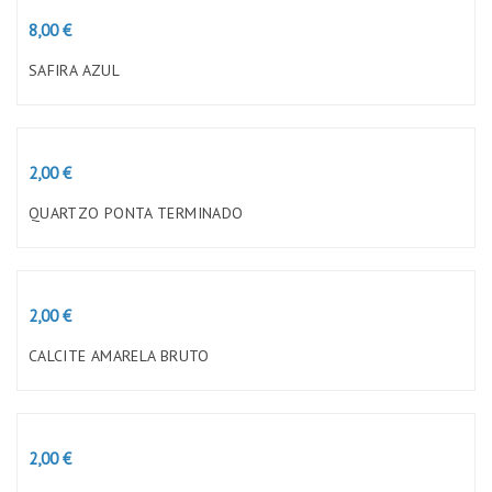
Preço
8,00 €
SAFIRA AZUL
Preço
2,00 €
QUARTZO PONTA TERMINADO
Preço
2,00 €
CALCITE AMARELA BRUTO
Preço
2,00 €