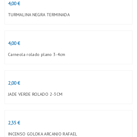
Preço
4,00 €
TURMALINA NEGRA TERMINADA
Preço
4,00 €
Carneola rolado plano 3-4cm
Preço
2,00 €
JADE VERDE ROLADO 2-3CM
Preço
2,35 €
INCENSO GOLOKA ARCANJO RAFAEL