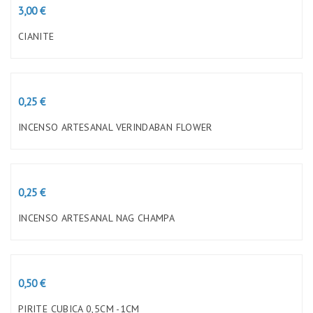
Preço
3,00 €
CIANITE
Preço
0,25 €
INCENSO ARTESANAL VERINDABAN FLOWER
Preço
0,25 €
INCENSO ARTESANAL NAG CHAMPA
Preço
0,50 €
PIRITE CUBICA 0,5CM -1CM