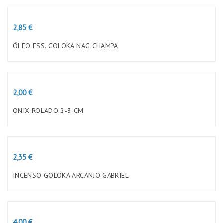
Preço
2,85 €
ÓLEO ESS. GOLOKA NAG CHAMPA
Preço
2,00 €
ONIX ROLADO 2-3 CM
Preço
2,35 €
INCENSO GOLOKA ARCANJO GABRIEL
Preço
4,00 €