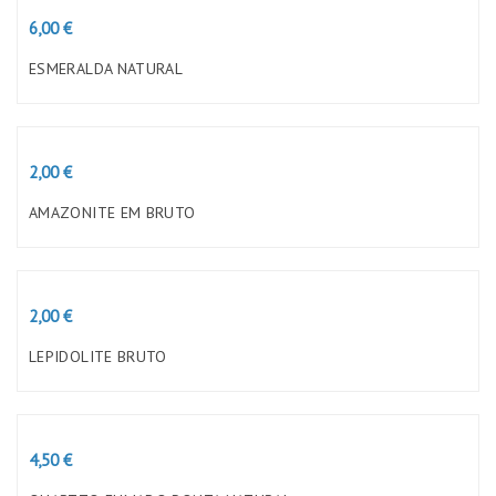
Preço
6,00 €
ESMERALDA NATURAL
Preço
2,00 €
AMAZONITE EM BRUTO
Preço
2,00 €
LEPIDOLITE BRUTO
Preço
4,50 €