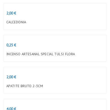
Preço
2,00 €
CALCEDONIA
Preço
0,25 €
INCENSO ARTESANAL SPECIAL TULSI FLORA
Preço
2,00 €
APATITE BRUTO 2-3CM
Preço
4,00 €