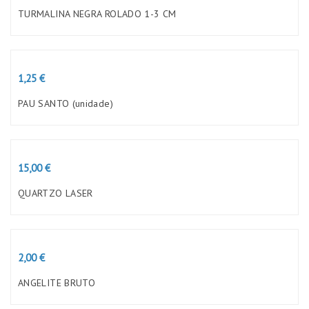
TURMALINA NEGRA ROLADO 1-3 CM
Preço
1,25 €
PAU SANTO (unidade)
Preço
15,00 €
QUARTZO LASER
Preço
2,00 €
ANGELITE BRUTO