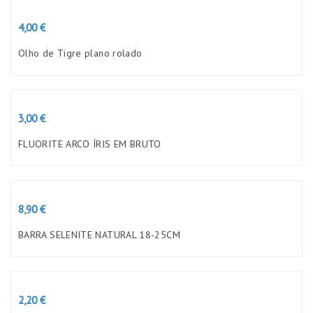
Preço
4,00 €
Olho de Tigre plano rolado
Preço
3,00 €
FLUORITE ARCO ÍRIS EM BRUTO
Preço
8,90 €
BARRA SELENITE NATURAL 18-25CM
Preço
2,20 €