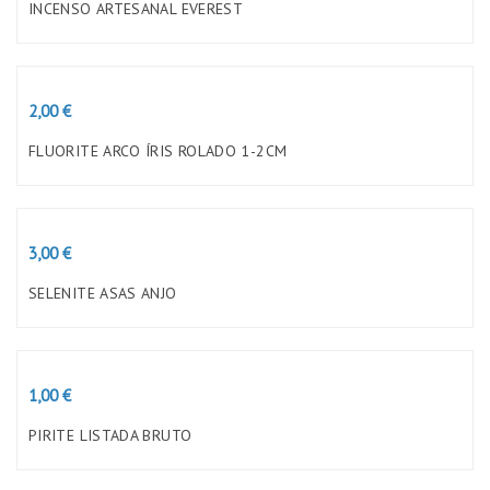
INCENSO ARTESANAL EVEREST
Preço
2,00 €
FLUORITE ARCO ÍRIS ROLADO 1-2CM
Preço
3,00 €
SELENITE ASAS ANJO
Preço
1,00 €
PIRITE LISTADA BRUTO