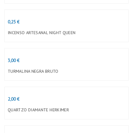
Preço
0,25 €
INCENSO ARTESANAL NIGHT QUEEN
Preço
3,00 €
TURMALINA NEGRA BRUTO
Preço
2,00 €
QUARTZO DIAMANTE HERKIMER