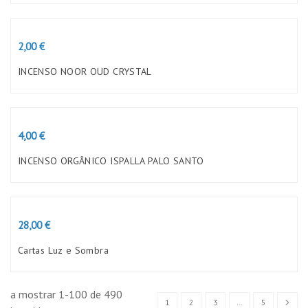
Preço
2,00 €
INCENSO NOOR OUD CRYSTAL
Preço
4,00 €
INCENSO ORGÂNICO ISPALLA PALO SANTO
Preço
28,00 €
Cartas Luz e Sombra
a mostrar 1-100 de 490
1
2
3
…
5