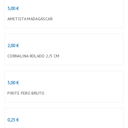
Preço
3,00 €
AMETISTA MADAGÁSCAR
Preço
2,00 €
CORNALINA ROLADO 2/3 CM
Preço
3,00 €
PIRITE PERÚ BRUTO
Preço
0,25 €