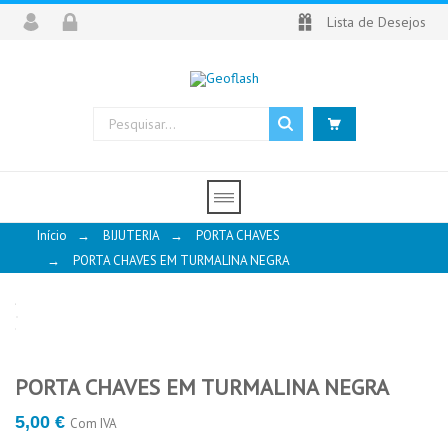
Lista de Desejos
Início
→
BIJUTERIA
→
PORTA CHAVES
→
PORTA CHAVES EM TURMALINA NEGRA
PORTA CHAVES EM TURMALINA NEGRA
PORTA CHAVES EM TURMALINA
PORTA CHAVES EM
NEGRA
QUARTZO
5,00 €
Com IVA