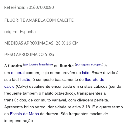
Referência: 201607000080
FLUORITE AMARELA COM CALCITE
origem: Espanha
MEDIDAS APROXIMADAS: 28 X 16 CM
PESO APROXIMADO 5 KG
(
português brasileiro
)
(
português europeu
)
A
fluorita
ou
fluorite
é
um
mineral
comum, cujo nome provém do
latim
fluere
devido à
sua fácil
fusão
; é composto basicamente de
fluoreto de
cálcio
(CaF
) usualmente encontrada em cristais cúbicos (sendo
2
frequente também o hábito octaédrico), transparentes a
translúcidos, de cor muito variável, com clivagem perfeita.
Apresenta brilho vítreo, densidade relativa 3.18. É o quarto termo
da
Escala de Mohs
de dureza. São frequentes maclas de
interpenetração.