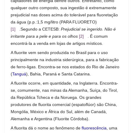
captadores de energia dentre outros. Entretanto, como
qualquer outro composto, sua ingestão é extremamente
prejudicial nas doses acima do tolerável para fluoretação
da água (p.p.:1,5 mg/litro (PARA FLUORETO)
[1]
.Segundo a CETESB:
Prejudicial se ingerido. Não é
irritante para a pele e para os olhos
[2]
. É comum
encontrá-la a venda em lojas de artigos místicos.
A fluorite vem sendo produzida no Brasil para o uso
principalmente na industria siderúrgica, para a fabricação
de ferro-ligas. Encontra-se nos estados do Rio de Janeiro
(
Tanguá
), Bahia, Paraná e Santa Catarina.
A fluorite ocorre, em quantidade, na Inglaterra. Encontra-
se, comumente, nas minas da Alemanha, Suíça, do Tirol,
da República Tcheca e da Noruega. Os grandes
produtores de fluorita comercial (espatoflúor) são China,
Mongólia, México e África do Sul, além de Canadá,
Alemanha e Argentina (Fluorite Córdoba).
A fluorita dá o nome ao fenômeno de
fluorescência
, uma