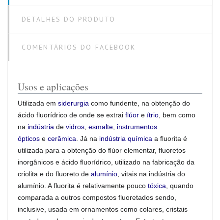
DETALHES DO PRODUTO
COMENTÁRIOS DO FACEBOOK
Usos e aplicações
Utilizada em
siderurgia
como fundente, na obtenção do
ácido fluorídrico de onde se extrai
flúor
e
ítrio
, bem como
na
indústria
de
vidros
,
esmalte
,
instrumentos
ópticos
e
cerâmica
. Já na
indústria química
a fluorita é
utilizada para a obtenção do flúor elementar, fluoretos
inorgânicos e ácido fluorídrico, utilizado na fabricação da
criolita e do fluoreto de
alumínio
, vitais na indústria do
alumínio. A fluorita é relativamente pouco
tóxica
, quando
comparada a outros compostos fluoretados sendo,
inclusive, usada em ornamentos como colares, cristais