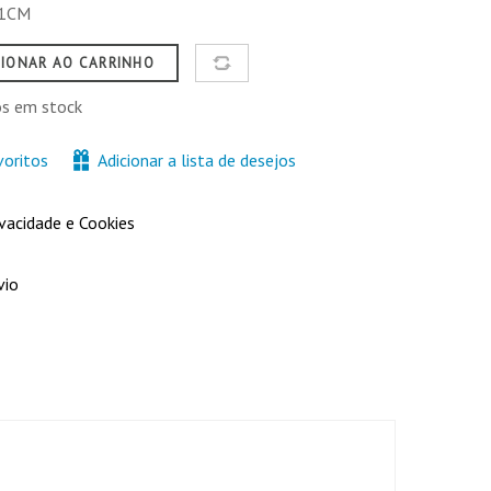
11CM
CIONAR AO CARRINHO
os em stock
voritos
Adicionar a lista de desejos
ivacidade e Cookies
vio