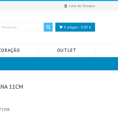
Lista de Desejos
0 artigos - 0,00 €
CORAÇÃO
OUTLET
INA 11CM
071908