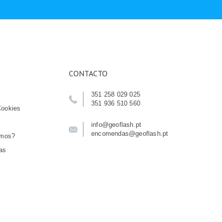
CONTACTO
351 258 029 025
351 936 510 560
Cookies
info@geoflash.pt
encomendas@geoflash.pt
emos?
as