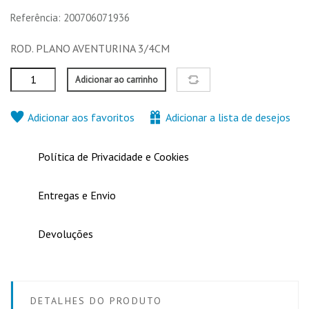
Referência: 200706071936
4,00 €
2,00 €
4,00 €
4,00 €
ROD. PLANO AVENTURINA 3/4CM
Nenhuma característica para comparar
Adicionar ao carrinho
Adicionar aos favoritos
Adicionar a lista de desejos
Política de Privacidade e Cookies
Entregas e Envio
Devoluções
DETALHES DO PRODUTO