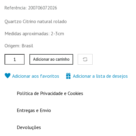
Referência: 200706072026
6,00 €
0,50 €
1,00 €
2,00 €
Quartzo Citrino natural rolado
Nenhuma característica para comparar
Medidas aproximadas: 2-3cm
Origem: Brasil
Adicionar ao carrinho
Adicionar aos favoritos
Adicionar a lista de desejos
Política de Privacidade e Cookies
Entregas e Envio
Devoluções