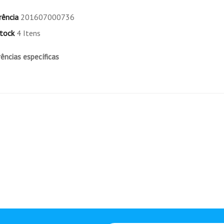
rência
201607000736
Nenhuma carac
tock
4 Itens
DISPONIBILIDADE
ências específicas