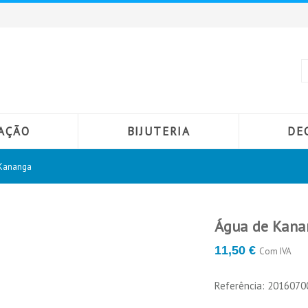
AÇÃO
BIJUTERIA
DE
Kananga
Água de Kana
PRODUTO
11,50 €
Com IVA
Referência: 201607
Água de
ÁGUA DE