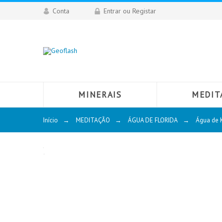
Conta
Entrar ou Registar
MINERAIS
MEDIT
Início
→
MEDITAÇÃO
→
ÁGUA DE FLORIDA
→
Água de 