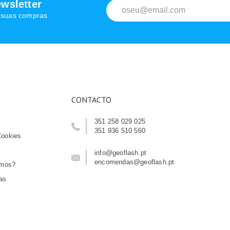
wsletter
s suas compras
CONTACTO
351 258 029 025
351 936 510 560
Cookies
info@geoflash.pt
encomendas@geoflash.pt
emos?
as