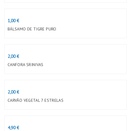
Preço
1,00 €
BÁLSAMO DE TIGRE PURO
Preço
2,00 €
CANFORA SRINIVAS
Preço
2,00 €
CARVÃO VEGETAL 7 ESTRELAS
Preço
4,90 €