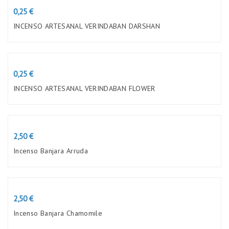
Preço
0,25 €
INCENSO ARTESANAL VERINDABAN DARSHAN
Preço
0,25 €
INCENSO ARTESANAL VERINDABAN FLOWER
Preço
2,50 €
Incenso Banjara Arruda
Preço
2,50 €
Incenso Banjara Chamomile