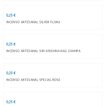
Preço
0,25 €
INCENSO ARTESANAL SILVER FLORA
Preço
0,25 €
INCENSO ARTESANAL SIRI KRISHNA NAG CHAMPA
Preço
0,25 €
INCENSO ARTESANAL SPECIAL ROSE
Preço
0,25 €