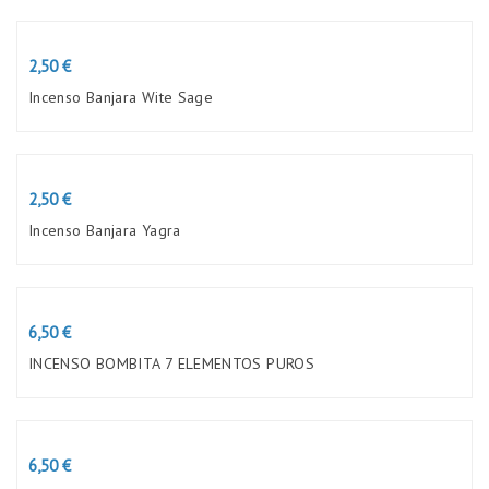
Preço
2,50 €
Incenso Banjara Wite Sage
Preço
2,50 €
Incenso Banjara Yagra
Preço
6,50 €
INCENSO BOMBITA 7 ELEMENTOS PUROS
Preço
6,50 €