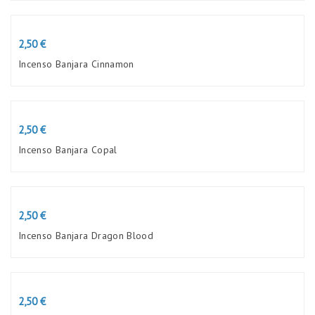
Preço
2,50 €
Incenso Banjara Cinnamon
Preço
2,50 €
Incenso Banjara Copal
Preço
2,50 €
Incenso Banjara Dragon Blood
Preço
2,50 €