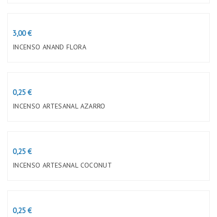
Preço
3,00 €
INCENSO ANAND FLORA
Preço
0,25 €
INCENSO ARTESANAL AZARRO
Preço
0,25 €
INCENSO ARTESANAL COCONUT
Preço
0,25 €