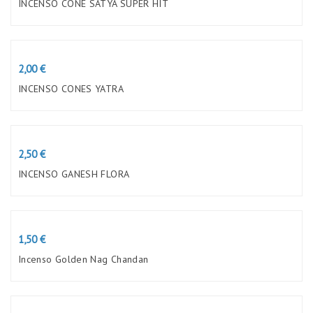
INCENSO CONE SATYA SUPER HIT
Preço
2,00 €
INCENSO CONES YATRA
Preço
2,50 €
INCENSO GANESH FLORA
Preço
1,50 €
Incenso Golden Nag Chandan