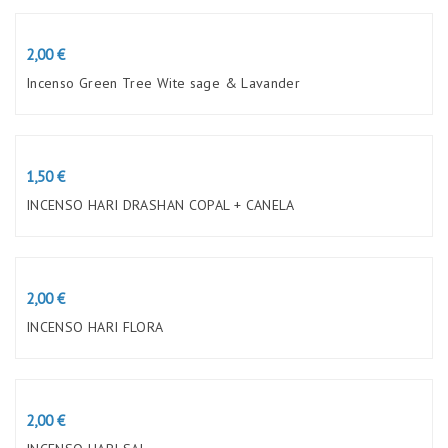
Preço
2,00 €
Incenso Green Tree Wite sage & Lavander
Preço
1,50 €
INCENSO HARI DRASHAN COPAL + CANELA
Preço
2,00 €
INCENSO HARI FLORA
Preço
2,00 €