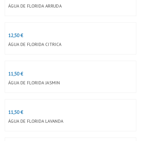
ÓLEOS & ESSÊNCIAS
SAL HIMALAIA
ÁGUA DE FLORIDA ARRUDA
TAÇAS TIBETANAS
QUEIMADOR ÓLEOS ESSENCIAIS
Preço
12,50 €
SAÚDE & BEM ESTAR
ESOTERISMO
ÁGUA DE FLORIDA CITRICA
CHAKRAS
PESO
Preço
11,50 €
ÁGUA DE FLORIDA JASMIN
0kg - 150kg
Preço
11,50 €
ÁGUA DE FLORIDA LAVANDA