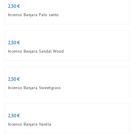
Preço
2,50 €
Incenso Banjara Palo santo
Preço
2,50 €
Incenso Banjara Sandal Wood
Preço
2,50 €
Incenso Banjara Sweetgrass
Preço
2,50 €
Incenso Banjara Vanilla