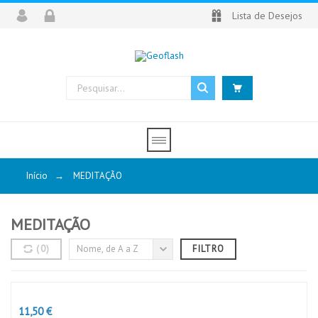
Lista de Desejos
Início
→
MEDITAÇÃO
MEDITAÇÃO
MEDITAÇÃO
(
0
)
Nome, de A a Z
FILTRO
CATEGORIAS
INCENSOS
SUPORTE DE INCENSO
Preço
11,50 €