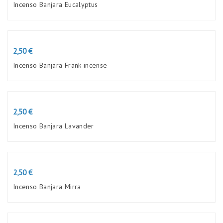
Incenso Banjara Eucalyptus
Preço
2,50 €
Incenso Banjara Frank incense
Preço
2,50 €
Incenso Banjara Lavander
Preço
2,50 €
Incenso Banjara Mirra