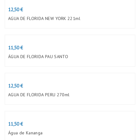
Preço
12,50 €
AGUA DE FLORIDA NEW YORK 221ml
Preço
11,50 €
ÁGUA DE FLORIDA PAU SANTO
Preço
12,50 €
AGUA DE FLORIDA PERU 270ml
Preço
11,50 €
Água de Kananga