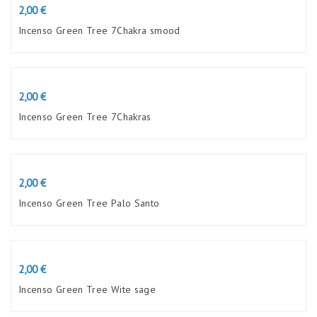
Preço
2,00 €
Incenso Green Tree 7Chakra smood
Preço
2,00 €
Incenso Green Tree 7Chakras
Preço
2,00 €
Incenso Green Tree Palo Santo
Preço
2,00 €
Incenso Green Tree Wite sage