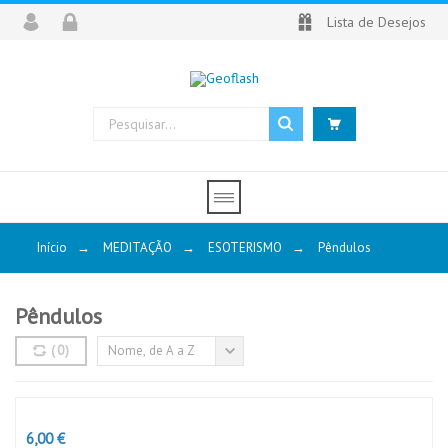
Lista de Desejos
Início
→
MEDITAÇÃO
→
ESOTERISMO
→
Pêndulos
Pêndulos
(
0
)
Nome, de A a Z
Preço
6,00 €