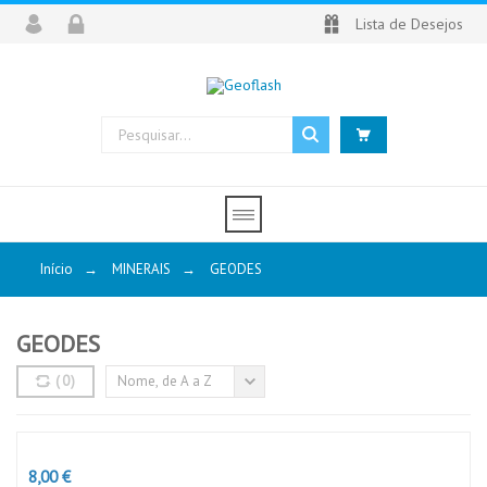
Lista de Desejos
Início
→
MINERAIS
→
GEODES
GEODES
GEODES
(
0
)
Nome, de A a Z
Preço
8,00 €